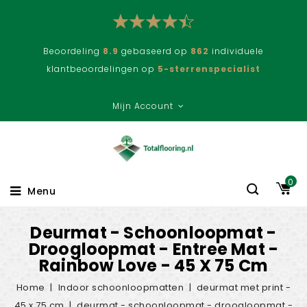
Beoordeling
8.9
gebaseerd op
862
individuele
klantbeoordelingen op
5-sterrenspecialist
Mijn Account
0
Menu
Deurmat - Schoonloopmat -
Droogloopmat - Entree Mat -
Rainbow Love - 45 X 75 Cm
Home
Indoor schoonloopmatten
deurmat met print -
45 x 75 cm
deurmat - schoonloopmat - droogloopmat -