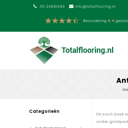
06 24891083
info@totalflooring.nl
Beoordeling
8.9
gebas
Ant
H
Categorieën
Dit soort doek 
onder grindpade