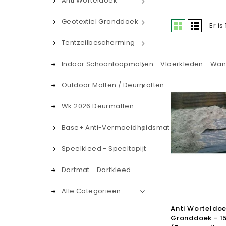
Anti Worteldoek
Geotextiel Gronddoek
Er is
Tentzeilbescherming
Indoor Schoonloopmatten - Vloerkleden - Wa
Outdoor Matten / Deurmatten
Wk 2026 Deurmatten
Base+ Anti-Vermoeidheidsmat
Speelkleed - Speeltapijt
Dartmat - Dartkleed
Alle Categorieën
Anti Worteldoe
Gronddoek - 1