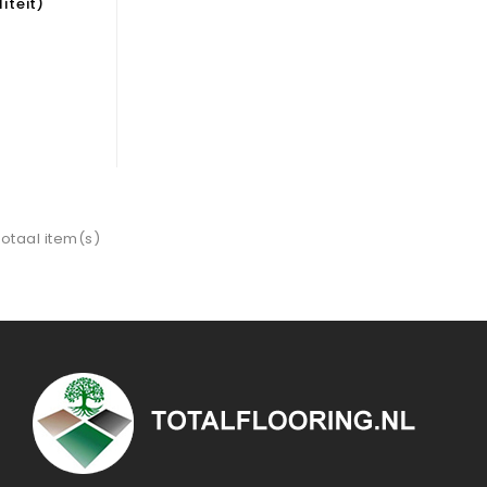
iteit)
 totaal item(s)