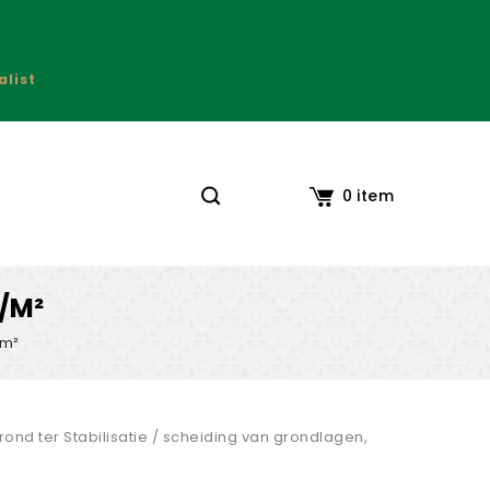
alist
Mijn Account
0 item
P/m²
/m²
nd ter Stabilisatie / scheiding van grondlagen,