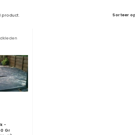
Sorteer op
 1 product.
ndkleden
k -
50 Gr