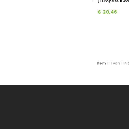
(Europese Kwal
€ 20,46
Item 1-1 van 1 in