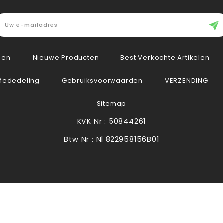
gen
Nieuwe Producten
Best Verkochte Artikelen
 Mededeling
Gebruiksvoorwaarden
VERZENDING
Sitemap
KVK Nr : 50844261
Btw Nr : Nl 822958156B01
Copyright 2022 - Webshop laten maken door
weCare Media