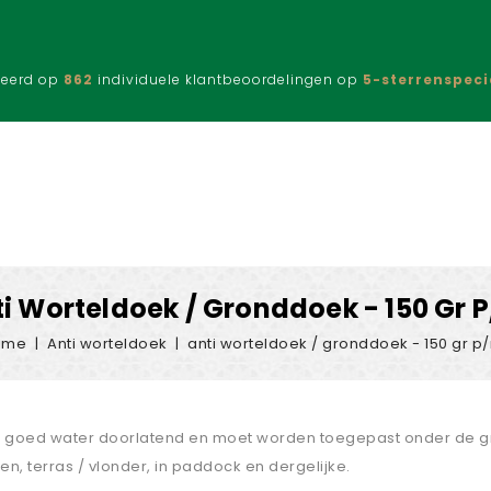
eerd op
862
individuele klantbeoordelingen op
5-sterrenspeci
i Worteldoek / Gronddoek - 150 Gr 
ome
Anti worteldoek
anti worteldoek / gronddoek - 150 gr p
is goed water doorlatend en moet worden toegepast onder de gro
n, terras / vlonder, in paddock en dergelijke.