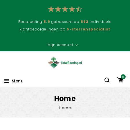
Beoordeling
8.9
gebaseerd op
862
individuele
klantbeoordelingen op
5-sterrenspecialist
Mijn Account
0
Menu
Home
Home