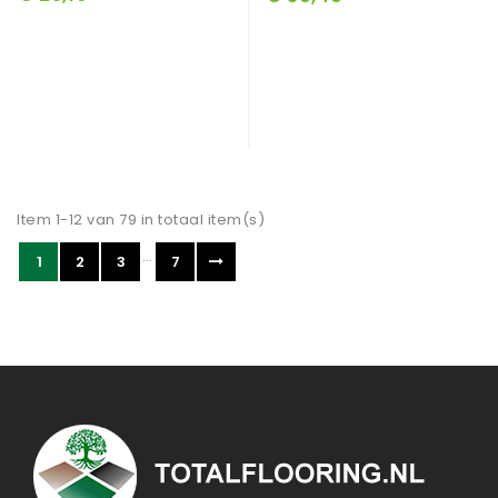
Item 1-12 van 79 in totaal item(s)
…
1
2
3
7